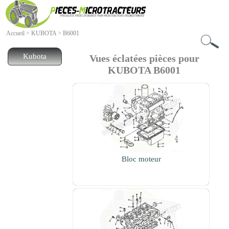
Accueil
>
KUBOTA
>
B6001
Kubota
Vues éclatées pièces pour
KUBOTA B6001
B5001
B6001
B7001
B1200
B1400
B1402
B1500
B1502
B1-14
B1-15
Bloc moteur